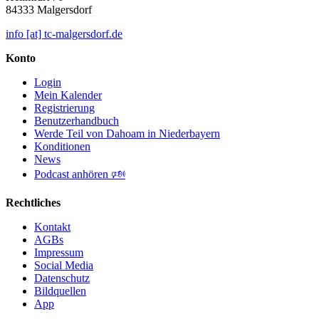
84333 Malgersdorf
info [at] tc-malgersdorf.de
Konto
Login
Mein Kalender
Registrierung
Benutzerhandbuch
Werde Teil von Dahoam in Niederbayern
Konditionen
News
Podcast anhören 🕬
Rechtliches
Kontakt
AGBs
Impressum
Social Media
Datenschutz
Bildquellen
App