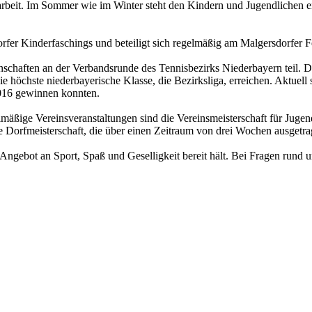
darbeit. Im Sommer wie im Winter steht den Kindern und Jugendlichen ei
dorfer Kinderfaschings und beteiligt sich regelmäßig am Malgersdorfer
aften an der Verbandsrunde des Tennisbezirks Niederbayern teil. Der
e höchste niederbayerische Klasse, die Bezirksliga, erreichen. Aktuell
2016 gewinnen konnten.
lmäßige Vereinsveranstaltungen sind die Vereinsmeisterschaft für Juge
ne Dorfmeisterschaft, die über einen Zeitraum von drei Wochen ausgetr
es Angebot an Sport, Spaß und Geselligkeit bereit hält. Bei Fragen rund