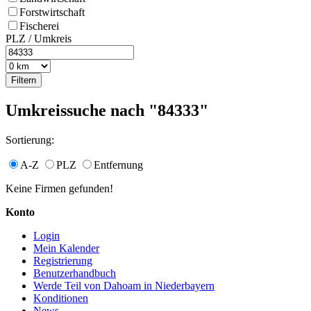
Forstwirtschaft
Fischerei
PLZ / Umkreis
Umkreissuche nach "84333"
Sortierung:
A-Z
PLZ
Entfernung
Keine Firmen gefunden!
Konto
Login
Mein Kalender
Registrierung
Benutzerhandbuch
Werde Teil von Dahoam in Niederbayern
Konditionen
News