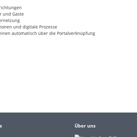
nrichtungen
er und Gäste
ernetzung
onen und digitale Prozesse
einen automatisch über die Portalverknüpfung
s
Über uns