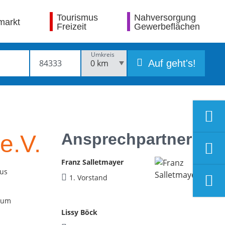
Tourismus
Nahversorgung
markt
Freizeit
Gewerbeflächen
Umkreis
Auf geht's!
Ansprechpartner
e.V.
Franz Salletmayer
aus
1. Vorstand
d um
Lissy Böck